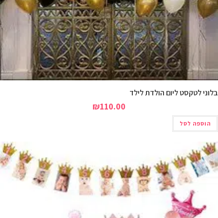
טקסט ליום הולדת לילד
₪
110.00
 לסל