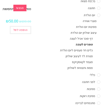
בר\בת מצווה
חתונה
מבצע!
מסיכות לנשף תחפושות
יום הולדת
₪
50.00
מוצרי אווירה
₪
100.00
מסיבות יום הולדת
הוספה לסל
עיצוב שולחן יום הולדת
דף סוכר אכיל לעוגה
טופרים לעוגה
כלים חד פעמיים ליום הולדת
מנורת לד לעיצוב שולחן
מעמד לקאפקייקס
מפות וחצאיות לשולחן
כללי
לפני חתונה
מסיבות
מסיבת רווקות
מתנפחים לבריכה