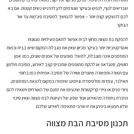
שבריאים לגוף, לנפש ובעיקר שגורמים להן להרגיש נשים קטנות. אם בא
לכם להשקיע קצת יותר – אפשר להמשיך למסיבת פיג'מות עד אור
הבוקר.
להפקת בת מצווה מחוץ לבית אפשר לתאם פעילויות מגוונות
ואטרקטיביות יותר בעיקר מכיוון שאין את מגבלת המקום שיש בבית וכמות
המוזמנים אינה מוגבלת, למשל: מופעים של אמנים שונים, כמו: אמן
חושים, סטנדאפ או להקת מתופפים שתכניס קצב לאירוע, מסיבת פולמון
עם תאורה ותפאורה שיוצרים אווירה של מסיבה אמיתית כמו בחופי
תאילנד, עמדות מולטימדיה וגיימינג שיפוזרו במקום להנאת המוזמנים,
ציורי פנים או ציירי קריקטורות שינעימו את זמנם של האורחים וישאירו להם
מזכרת נחמדה מהאירוע ועוד שפע של רעיונות לבת מצווה שאין סיכוי
שלא תמצאו ביניהן את זו שהכי מתאימה לאירוע שלכם.
תכנון מסיבת הבת מצווה