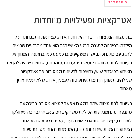
הוספה לסל
אטרקציות ופעילויות מיוחדות
בת-מצווה הוא ציון דרך בחיי הילדות, האירוע מציין את התבגרותה של
הילדה והפיכתה לנערה. הרגע האישי הזה הוא אחד מהרגעים שרוצים
לחגוג עם כולם וכיום, יש שמשקיעים בו כמעט כמו בחתונה. המגוון של
רעיונות לבת מצווה גדל ומשתפר עם הזמן והבנות, שרוצות שיהיה להן את
האירוע הכי גדול שיש, נחשפות לרעיונות ולמסיבות עם אטרקציות
שמלהיבות אותן והן רוצות אירוע כזה לעצמן, אירוע שלא ישאיר אותן
מאחור.
רעיונות לבת מצווה שהם בולטים אפשר למצוא מסיבת בריכה עם
מתנפחי מים ומגלשות הכוללת משחקי בריכה, אביזרי בריכה שיחולקו
לאורחים, קייטרינג שתואם לאווירה ועוד; מסיבת ספא שהיא אחד
האירועים המבוקשים ביותר כיום, המוזמנות נהנות מסדנת טיפוח
מושלמת הכוללת טיפולי פנים, מניקור ופדיקור, מסאז'ים ודברים נוספים