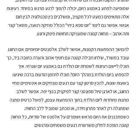
שמופיעה לפתע באמצע היום, יכולה להפוך לרגע מרגש במיוחד. רעיונות
אלה מתאימים כמעט לכל תקציב, ומשלבים בין טכנולוגיה לבין חום
אנושי. אפשר גם ליצור "יום ספא ביתי" הכולל מוזיקה רגועה, מסאז' קצר
ותה אהוב – מחווה קטנה שמעניקה תחושת פינוק ורוגע.
להמשך ההפתעות הקטנות, אפשר לשלב אלמנטים יומיומיים: אם החוגג
עובד במשרד, שלחו חבילה קטנה עם חטיף אהוב והערה כתובה ביד, כך
תוכלו ליישם רעיונות לשמחת יום הולדת גם באמצע יום שגרתי. איך
להפתיע ביום הולדת במהלך היום? תוכלו לתזמן הודעות ברכה שיגיעו
בשעות שונות, להכין סרטון קצר עם רגעים מצחיקים או אינטימיים מחיי
החוגג, או לארגן טיול ספונטני קצר לפיקניק בנוף יפה. אפשר לשלב
מתנות מיוחדות ליום הולדת בתוך ההפתעות עצמן, למשל כרטיס מתנה
שמתגלה רק לאחר פתרון חידה, או מכתב שמוביל ללב החוויה.
כשמתכננים את היום מראש ושומרים על אלמנט של סודיות, כל מחווה
קטנה הופכת לחלק משרשרת רגעים משמחים ומרגשים.