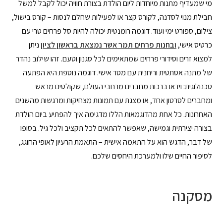
מי שמעדיף מתנות מיוחדות ליום הולדת בצורת חוויה יכול לקבל למשל
חבילת מנוי לסדנה, לקורס קצר או לפעילות שחלם לנסות – קורס בישול,
צילום, ספורט ימי ועוד. דוגמה רומנטית יכולה להיות סל פרחים טרי עם
כרטיס אישי,
ובחנות פרחים תמר אשר נמצאת בראשון לציון
ניתן
למצוא זרים וסידורי פרחים שמתאימים לכל סגנון וטעם. זהו שילוב נהדר
של מתנה אסתטית וריחנית עם מסר אישי. דוגמה נוספת היא הפתעה
טכנולוגית: וידאו ברכות מחברים מרחבי העולם, שקולטים מראש
ומחברים לסרטון אחד, או מצגת עם תמונות מצחיקות ומרגשות מהשנים
האחרונות. כל אחת מהדוגמאות הללו מדגימה איך להפתיע ביום הולדת
בצורה יצירתית וגמישה, שאפשר להתאים לכל תקציב ולכל גיל. בסופו
של דבר, הדגש הוא על התאמה אישית – התאמת הרעיון לאופי החוגג,
לסיפור החיים שלו ולמערכת היחסים שלכם.
מסקנה