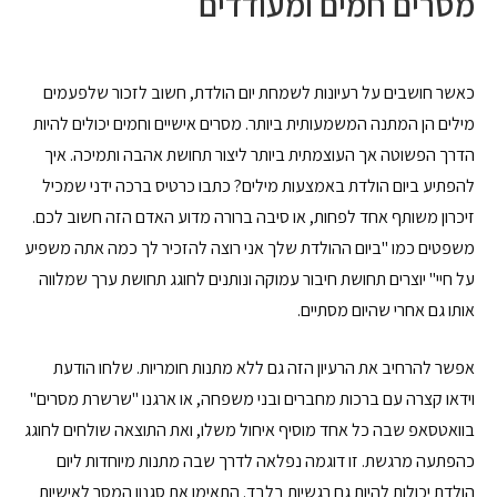
מסרים חמים ומעודדים
כאשר חושבים על רעיונות לשמחת יום הולדת, חשוב לזכור שלפעמים
מילים הן המתנה המשמעותית ביותר. מסרים אישיים וחמים יכולים להיות
הדרך הפשוטה אך העוצמתית ביותר ליצור תחושת אהבה ותמיכה. איך
להפתיע ביום הולדת באמצעות מילים? כתבו כרטיס ברכה ידני שמכיל
זיכרון משותף אחד לפחות, או סיבה ברורה מדוע האדם הזה חשוב לכם.
משפטים כמו "ביום ההולדת שלך אני רוצה להזכיר לך כמה אתה משפיע
על חיי" יוצרים תחושת חיבור עמוקה ונותנים לחוגג תחושת ערך שמלווה
אותו גם אחרי שהיום מסתיים.
אפשר להרחיב את הרעיון הזה גם ללא מתנות חומריות. שלחו הודעת
וידאו קצרה עם ברכות מחברים ובני משפחה, או ארגנו "שרשרת מסרים"
בוואטסאפ שבה כל אחד מוסיף איחול משלו, ואת התוצאה שולחים לחוגג
כהפתעה מרגשת. זו דוגמה נפלאה לדרך שבה מתנות מיוחדות ליום
הולדת יכולות להיות גם רגשיות בלבד. התאימו את סגנון המסר לאישיות