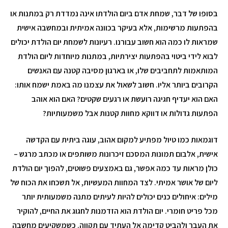
בסופו של דבר, שמחת אדם ביום הולדתו אינה נמדדת רק במתנות או
בהפתעות מרשימות, אלא בעיקר בכוונה אמיתית ובמחשבה אישית
שמראות לו כמה הוא חשוב עבורנו. רעיונות לשמחת יום הולדת יכולים
לבוא לידי ביטוי בהפתעות יצירתיות, במתנות מיוחדות ליום הולדת
המותאמות לתחביבים שלו, או בארגון מסיבה קטנה עם האנשים
הקרובים ביותר אליו. חשוב לשאול את עצמנו מה באמת ישמח אותו:
האם הוא יעדיף חגיגה רועשת או רגעים שקטים? האם הוא אוהב
הפתעות גדולות או דווקא מחוות קטנות אבל משמעותיות?
דוגמאות כמו טיול מפתיע למקום אהוב, עוגה ביתית עם הקדשה
אישית, אלבום תמונות המסכם זיכרונות משותפים או מכתב מרגש –
כולן מראות עד כמה אפשר, גם באמצעים פשוטים, להפוך יום הולדת
ליום של אושר אמיתי. לצד המחוות המעשיות, אל תשכחו את הכוח של
מילים: איחולים כנים יכולים להיות לעיתים מתנה משמעותית יותר
מכל פריט חומרי. יום הולדת הוא הזדמנות לחגוג את החיים, להוקיר
את העבר ולהביט קדימה אל העתיד עם תקווה. כשמשקיעים מחשבה