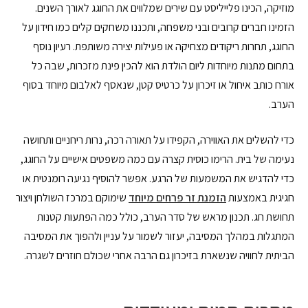
מוזיקה, הכינו פלייליסט עם שירים שמלווים את החוגג לאורך השנים.
הזמינו חברים קרובים ובני משפחה, ותכננו משחקים קלים כמו חידון על
החוגג, תחרות ריקודים מצחיקה או פעילות יצירה משותפת. רעיון נוסף
בתחום מתנות מיוחדות ליום הולדת הוא להכין פינת מזכרות, שבה כל
אורח כותב איחול או זיכרון על כרטיס קטן, שנאסף לאלבום מיוחד בסוף
הערב.
כדי להשלים את האווירה, הקפידו על תאורה רכה, נרות ריחניים ותחושה
נעימה של בית. הרימו כוסית קצרה עם כמה משפטים אישיים על החוגג,
כדי להדגיש את המשמעות של הרגע. אפשר להוסיף נגיעה רומנטית או
חגיגית באמצעות
הזמנת זר פרחים מיוחד
שימוקם במרכז השולחן ויצור
תחושת חג. תכנון מראש של סדר הערב, כולל כמה הפתעות קטנות
המתגלות במהלך המסיבה, יעזור לשמור על עניין ולהפוך את המסיבה
הביתית לחוויה שנשארת בזיכרון גם הרבה אחרי שכולם חוזרים לשגרה.