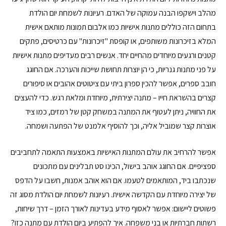
מהלב וישקפו הבנה עמוקה של האדם. רעיונות לשמחת יום הולדת
בתחום הזה כוללים מתנות אישיות כמו אלבום תמונות מותאם אישית
המלא בזיכרונות משותפים, או קופסת "זיכרונות" עם כרטיסים, פתקים
קטנים ורגעים מיוחדים מהחיים יחד. אנשים רבים מעדיפים מתנות אישיות
על פני מתנות גנריות, כי הן יוצרות תחושת שייכות והערכה. אם החוגג
חובב ספרים, אפשר להכין ספרון ביתי עם ציטוטים אהובים או סיפורים
קצרים בהשראת חייו – מתנה יצירתית, מיוחדת ומלאת רגש. כדי להעצים
את החוויה, ניתן לעטוף את המתנה במשחק קטן של רמזים, כמו ציד
אוצרות קצר שמוביל אליה, וכך להוסיף אלמנט של הפתעה ושמחה.
אפשר להרחיב את עולם המתנות האישיות באמצעות התאמה לתחביבים
ספציפיים. אם החוגג אוהב בישול, הכינו סט תבלינים עם מתכונים
שנכתבו ביד, המותאמים לטעמו. אם הוא אוהב אמנות, חשבו על הדפס
של יצירה מיוחדת עם הקדשה אישית. רעיונות לשמחת יום הולדת מסוג זה
פשוטים ליישום: אפשר לאסוף מידע בעדינות לאורך הזמן – דרך שיחות,
רשתות חברתיות או בני משפחה. איך להפתיע ביום הולדת עם מתנה כזו?