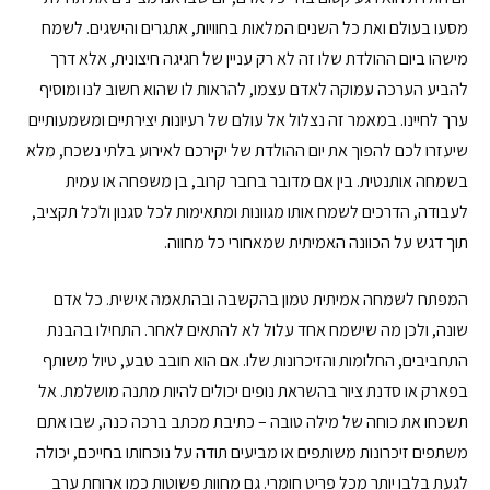
מסעו בעולם ואת כל השנים המלאות בחוויות, אתגרים והישגים. לשמח
מישהו ביום ההולדת שלו זה לא רק עניין של חגיגה חיצונית, אלא דרך
להביע הערכה עמוקה לאדם עצמו, להראות לו שהוא חשוב לנו ומוסיף
ערך לחיינו. במאמר זה נצלול אל עולם של רעיונות יצירתיים ומשמעותיים
שיעזרו לכם להפוך את יום ההולדת של יקירכם לאירוע בלתי נשכח, מלא
בשמחה אותנטית. בין אם מדובר בחבר קרוב, בן משפחה או עמית
לעבודה, הדרכים לשמח אותו מגוונות ומתאימות לכל סגנון ולכל תקציב,
תוך דגש על הכוונה האמיתית שמאחורי כל מחווה.
המפתח לשמחה אמיתית טמון בהקשבה ובהתאמה אישית. כל אדם
שונה, ולכן מה שישמח אחד עלול לא להתאים לאחר. התחילו בהבנת
התחביבים, החלומות והזיכרונות שלו. אם הוא חובב טבע, טיול משותף
בפארק או סדנת ציור בהשראת נופים יכולים להיות מתנה מושלמת. אל
תשכחו את כוחה של מילה טובה – כתיבת מכתב ברכה כנה, שבו אתם
משתפים זיכרונות משותפים או מביעים תודה על נוכחותו בחייכם, יכולה
לגעת בלבו יותר מכל פריט חומרי. גם מחוות פשוטות כמו ארוחת ערב