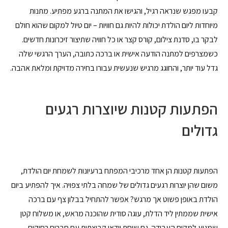
קבעו מפגש שנראה רגיל, והגישו את המתנה ברגע מפתיע. מתנות
מיוחדות ליום הולדת יכולות להיות גם חוויות – יום טיול למקום שהוא חולם
לבקר בו, סדנת צילום, קורס קצר או כל חוויה שתיצור זיכרונות חדשים.
כשמצרפים למתנה הודעה אישית או ברכה כתובה, הערך הרגשי שלה
גדל עוד יותר, והחוגג מרגיש שנעשית עבורו בחירה מדויקת ומלאת אהבה.
הפתעות קטנות שיוצרות רגעים
גדולים
הפתעות קטנות הן אחד מרכיבי המפתח ברעיונות לשמחת יום הולדת,
משום שהן יוצרות רגעים גדולים של שמחה בלתי צפויה. איך להפתיע ביום
הולדת באופן פשוט אך מרגש? אפשר להתחיל בבלון צף עם ברכה
אישית שממתין ליד הדלת, עוגה סודית שהוכנה מראש, או משלוח קטן
שמגיע למקום העבודה. גם שיחת וידאו קבוצתית עם חברים רחוקים,