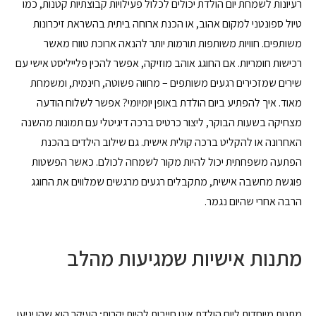
רעיונות לשמחת יום הולדת יכולים לכלול פעילויות קבוצתיות קטנות, כמו
טיול ספונטני למקום אהוב, או הכנת ארוחה ביתית בהשראת זיכרונות
משותפים. חוויות משותפות תורמות יותר להנאה ארוכת טווח מאשר
רכישות חומריות. אם החוגג אוהב מוזיקה, אפשר להכין פלייליסט אישי עם
שירים שמזכירים רגעים משותפים – מחווה פשוטה, חינמית, ומשמחת
מאוד. איך להפתיע ביום הולדת באופן יומיומי? אפשר לשלוח הודעה
מצחיקה בשעות הבוקר, ליצור כרטיס ברכה דיגיטלי עם תמונות מהשנה
האחרונה או להקליט ברכה קולית אישית. גם שילוב הילדים בהכנת
הפתעה משפחתית יכול להיות מקור לשמחה לכולם. כאשר הפשטות
פוגשת מחשבה אישית, מתקבלים רגעים מרגשים שמלווים את החוגג
הרבה אחרי שהיום נגמר.
מתנות אישיות שמגיעות מהלב
מתנות מיוחדות ליום הולדת אינן חייבות להיות יקרות; העיקר הוא שהן יגיעו